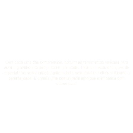
JUNTE-SE A NÓS E PARTICIPE NUM ENCONTRO
QUE PROCURA PROMOVER A SAÚDE E O BEM-
ESTAR DAS FAMÍLIAS.
Com cada uma das conferências, adquirir as ferramentas valiosas para
viver a gravidez e o pós-parto em plenitude. Terás as recomendações de
especialistas sobre criação, paternidade, sexualidade e direitos durante a
parentalidade. E criarás uma comunidade amorosa e empática com
outros pais!
As vagas são limitadas, por isso não
percas esta oportunidade!